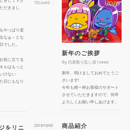
しをして下さ
Love
0
ただきまし
もやっぱり楽
るなぁ～とな
日でした。
新年のご挨拶
お役に立てる
By
代表取り乱し役
news
キルはもっと
新年、明けましておめでとうご
いけない
ざいます!
た日にもなり
今年も精一杯お客様のサポート
させていただきますので、何卒
よろしくお願い申しあげます。
商品紹介
2019/10/03
ジをリニ