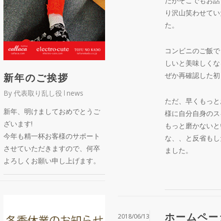
たがそこでもお話
り沢山笑わせてい
た。
コンビニのご飯で
しいと美味しくな
ぜか再確認した初
新年のご挨拶
By
代表取り乱し役
news
ただ、早くもっと
新年、明けましておめでとうご
様に自分自身のス
ざいます!
もっと磨かないと
今年も精一杯お客様のサポート
な、、と反省もし
させていただきますので、何卒
ました。
よろしくお願い申し上げます。
ホームペー
2018/06/13