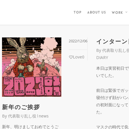
TOP
ABOUT US
WORK
インターン
2022/12/06
By
代表取り乱し
Love
0
DIARY
本日は実習初日で
いでした。
前日は緊張でガッ
寝付けず顔がパン
の初対面になって
新年のご挨拶
た。
By
代表取り乱し役
news
新年、明けましておめでとうご
マスクの時代で良