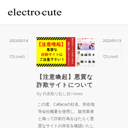
Skip
to
main
content
2023/02/14
2023/01/13
Love
0
Love
0
【注意喚起】悪質な
詐欺サイトについて
By
代表取り乱し役
news
この度、Callacaの社名、所在地
等会社概要を使用し、販売業者
と偽って詐欺行為をはたらく悪
質なサイトの存在を確認いたし