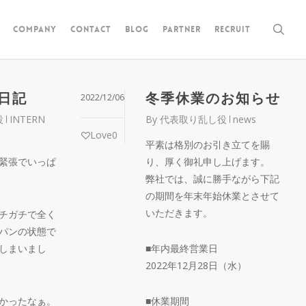
sea
COMPANY
CONTACT
BLOG
PARTNER
RECRUIT
日記
冬季休業のお知らせ
2022/12/06
役
INTERN
By
代表取り乱し役
news
Love
0
平素は格別のお引き立てを賜
緊張でいっぱ
り、厚く御礼申し上げます。
弊社では、誠に勝手ながら下記
の期間を年末年始休業とさせて
いただきます。
チガチで全く
パンの状態で
しまいまし
■年内最終営業日
2022年12月28日（水）
かったなぁ。
■休業期間