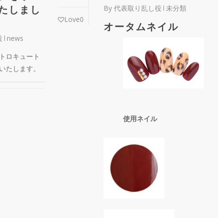
たしまし
By
代表取り乱し役
未分類
Love
0
オータムネイル
役
news
トロキュート
いたします。
使用ネイル