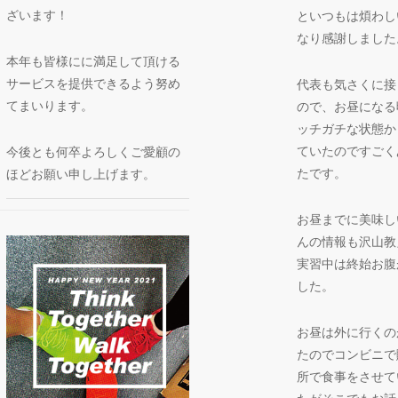
ざいます！
といつもは煩わし
なり感謝しました
本年も皆様にに満足して頂ける
サービスを提供できるよう努め
代表も気さくに接
てまいります。
ので、お昼になる
ッチガチな状態か
ていたのですごく
今後とも何卒よろしくご愛顧の
たです。
ほどお願い申し上げます。
お昼までに美味し
んの情報も沢山教
実習中は終始お腹
した。
お昼は外に行くの
たのでコンビニで
所で食事をさせて