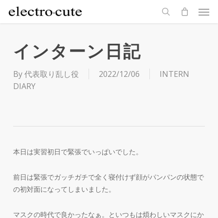
Men
Skip
to
search
main
content
インターン日記
By
代表取り乱し役
2022/12/06
INTERN
DIARY
本日は実習初日で緊張でいっぱいでした。
前日は緊張でガッチガチで全く寝付けず顔がパンパンの状態で
の初対面になってしまいました。
マスクの時代で良かったなぁ。といつもは煩わしいマスクにか