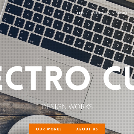
TOP
ABOUT US
WORK
ECTRO C
DESIGN WORKS
OUR WORKS
ABOUT US