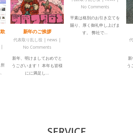
No Comments
平素は格別のお引き立てを
賜り、厚く御礼申し上げま
詐欺
新年のご挨拶
す。 弊社で…
代表取り乱し役
|
news
|
|
No Comments
新年、明けましておめでと
新
、所
うございます！ 本年も皆様
う
、
にに満足し…
SERVICE