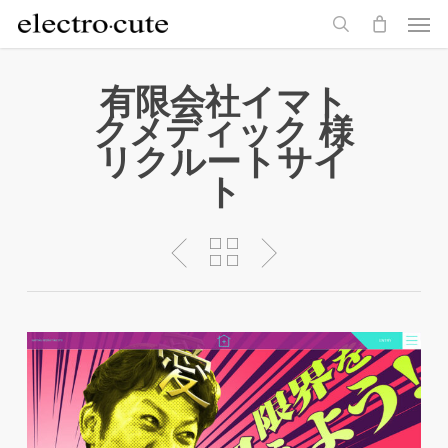
Men
Skip
to
search
main
content
有限会社イマト
クメディック 様
リクルートサイ
ト