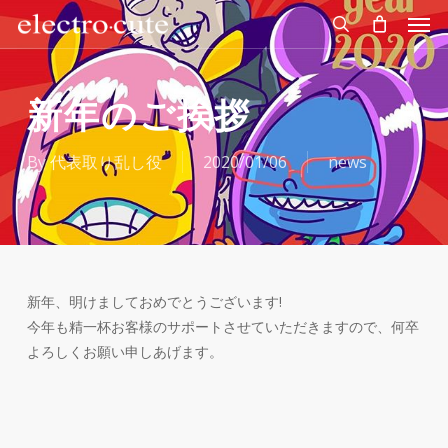
Men
Skip
to
search
main
content
新年のご挨拶
By
代表取り乱し役
2020/01/06
news
新年、明けましておめでとうございます!
今年も精一杯お客様のサポートさせていただきますので、何卒
よろしくお願い申しあげます。